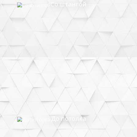
Со штангой
До потолка